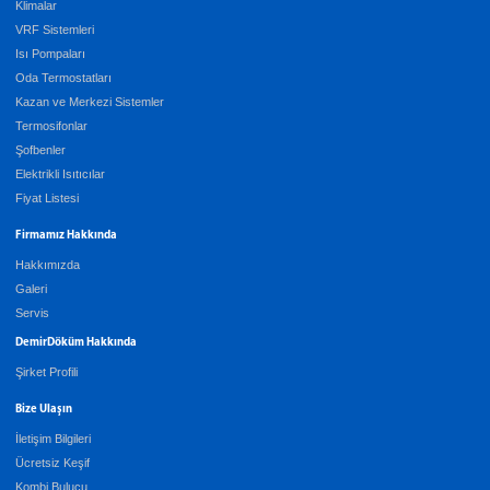
Klimalar
VRF Sistemleri
Isı Pompaları
Oda Termostatları
Kazan ve Merkezi Sistemler
Termosifonlar
Şofbenler
Elektrikli Isıtıcılar
Fiyat Listesi
Firmamız Hakkında
Hakkımızda
Galeri
Servis
DemirDöküm Hakkında
Şirket Profili
Bize Ulaşın
İletişim Bilgileri
Ücretsiz Keşif
Kombi Bulucu