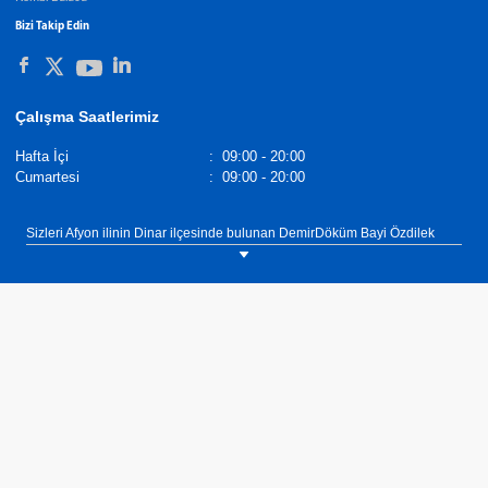
Bizi Takip Edin
Çalışma Saatlerimiz
Hafta İçi
:
09:00 - 20:00
Cumartesi
:
09:00 - 20:00
Sizleri Afyon ilinin Dinar ilçesinde bulunan DemirDöküm Bayi Özdilek
İklimlendirme showroomumuza bekliyoruz. Tel: DemirDöküm Radyatörler,
Demirdöküm Yetkili Satıcı
. Tel :