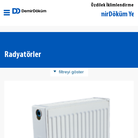
Özdilek İklimlendirme
Afyon Dinar DemirDöküm Yetkili Satı
Radyatörler
filtreyi göster
Ürün Kategorisi
Panel Radyatör
Döküm Radyatör
Banyopan